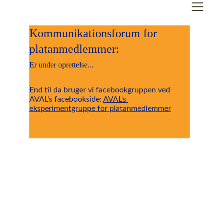
Kommunikationsforum for 
platanmedlemmer:
Er under oprettelse...
End til da bruger vi facebookgruppen ved 
AVAL's facebookside: 
AVAL's 
eksperimentgruppe for platanmedlemmer
Nyhedsbrev